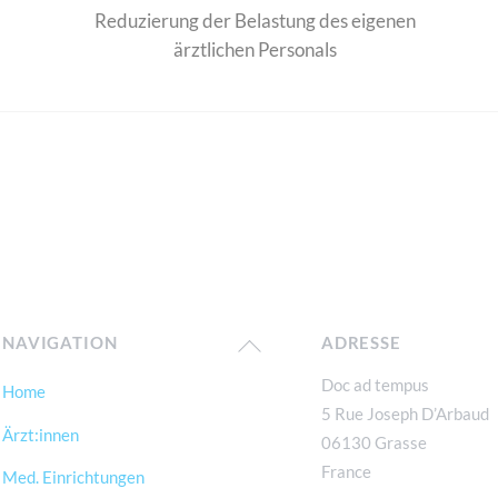
Reduzierung der Belastung des eigenen
ärztlichen Personals
Back
NAVIGATION
ADRESSE
To
Doc ad tempus
Home
Top
5 Rue Joseph D’Arbaud
Ärzt:innen
06130 Grasse
France
Med. Einrichtungen